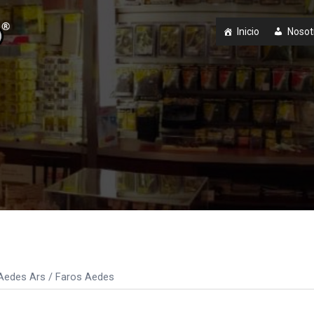
Inicio
Nosot
Aedes Ars
/ Faros Aedes