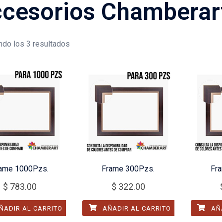
cesorios Chamberar
do los 3 resultados
ame 1000Pzs.
Frame 300Pzs.
Fr
$
783.00
$
322.00
ÑADIR AL CARRITO
AÑADIR AL CARRITO
AÑA