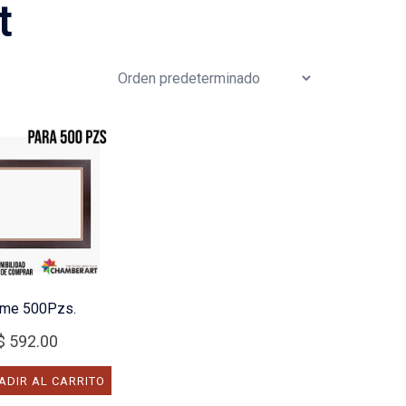
t
ame 500Pzs.
$
592.00
DIR AL CARRITO