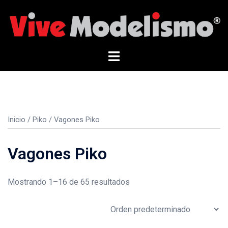
Saltar
al
contenido
Alternar
menú
Inicio
/
Piko
/ Vagones Piko
Vagones Piko
Mostrando 1–16 de 65 resultados