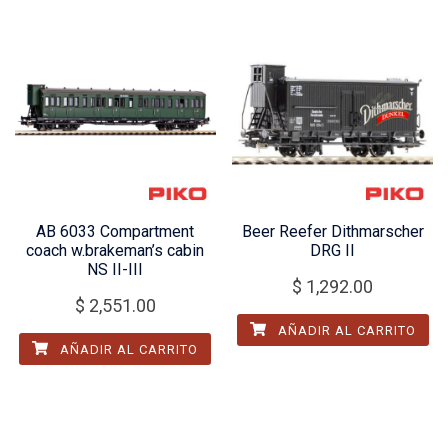
AB 6033 Compartment
Beer Reefer Dithmarscher
coach w.brakeman’s cabin
DRG II
NS II-III
$
1,292.00
$
2,551.00
AÑADIR AL CARRITO
AÑADIR AL CARRITO