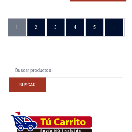
1
2
3
4
5
→
Buscar
por:
BUSCAR