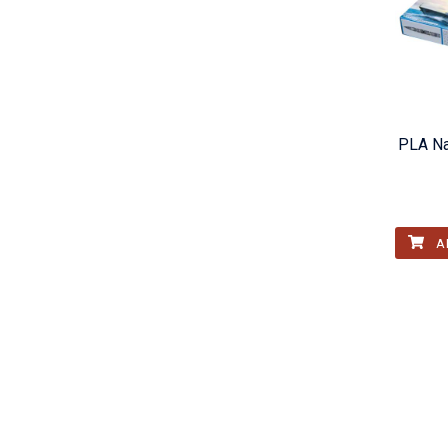
PLA N
A