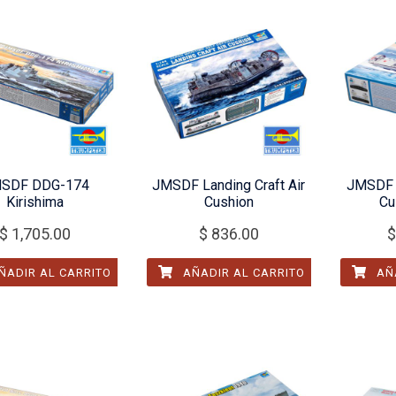
SDF DDG-174
JMSDF Landing Craft Air
JMSDF L
Kirishima
Cushion
Cu
$
1,705.00
$
836.00
$
ÑADIR AL CARRITO
AÑADIR AL CARRITO
AÑA