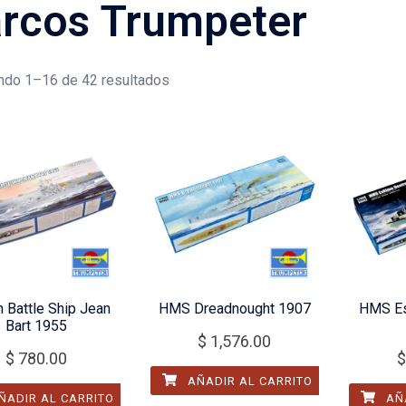
rcos Trumpeter
ndo 1–16 de 42 resultados
h Battle Ship Jean
HMS Dreadnought 1907
HMS Es
Bart 1955
$
1,576.00
$
780.00
$
AÑADIR AL CARRITO
ÑADIR AL CARRITO
AÑA