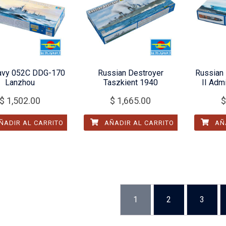
avy 052C DDG-170
Russian Destroyer
Russian 
Lanzhou
Taszkient 1940
II Adm
$
1,502.00
$
1,665.00
$
ÑADIR AL CARRITO
AÑADIR AL CARRITO
AÑA
1
2
3