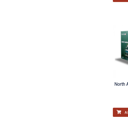
North 
A