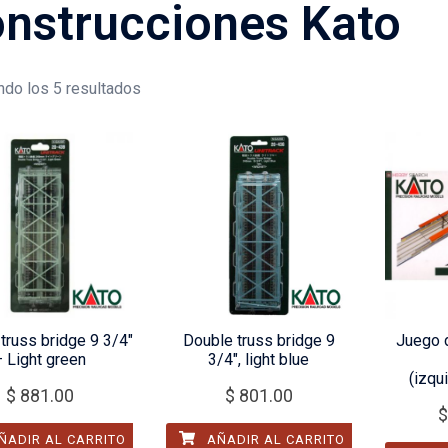
nstrucciones Kato
do los 5 resultados
truss bridge 9 3/4″
Double truss bridge 9
Juego 
– Light green
3/4″, light blue
(izqu
$
881.00
$
801.00
$
ÑADIR AL CARRITO
AÑADIR AL CARRITO