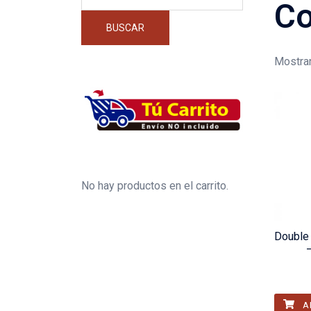
por:
Co
BUSCAR
Mostran
No hay productos en el carrito.
Double 
A