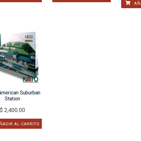
AÑA
American Suburban
Station
$
2,400.00
ÑADIR AL CARRITO