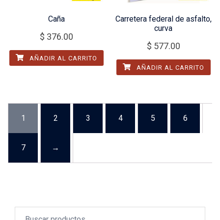
Caña
Carretera federal de asfalto,
curva
$
376.00
$
577.00
AÑADIR AL CARRITO
AÑADIR AL CARRITO
1
2
3
4
5
6
7
→
Buscar