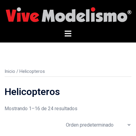
Saltar
al
contenido
Alternar
menú
Inicio
/ Helicopteros
Helicopteros
Mostrando 1–16 de 24 resultados