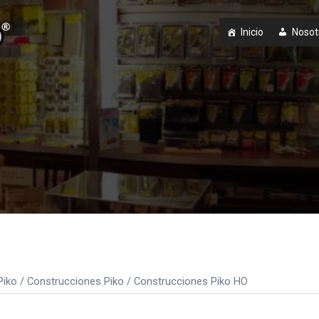
Inicio
Nosot
Piko
/
Construcciones Piko
/ Construcciones Piko HO