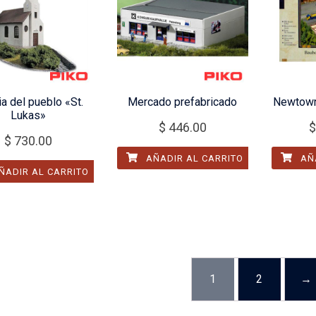
ia del pueblo «St.
Mercado prefabricado
Newtown
Lukas»
$
446.00
$
$
730.00
AÑADIR AL CARRITO
AÑA
ÑADIR AL CARRITO
1
2
→