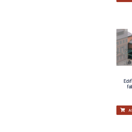
Edif
fá
A