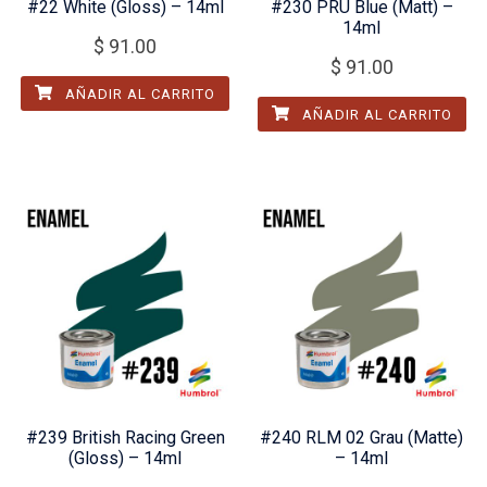
#22 White (Gloss) – 14ml
#230 PRU Blue (Matt) –
14ml
$
91.00
$
91.00
AÑADIR AL CARRITO
AÑADIR AL CARRITO
#239 British Racing Green
#240 RLM 02 Grau (Matte)
(Gloss) – 14ml
– 14ml