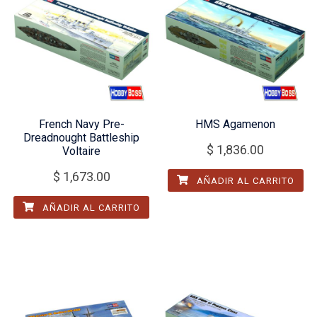
French Navy Pre-
HMS Agamenon
Dreadnought Battleship
$
1,836.00
Voltaire
$
1,673.00
AÑADIR AL CARRITO
AÑADIR AL CARRITO