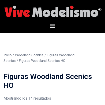
Saltar
al
contenido
Alternar
menú
Inicio
/
Woodland Scenics
/
Figuras Woodland
Scenics
/ Figuras Woodland Scenics HO
Figuras Woodland Scenics
HO
Mostrando los 14 resultados