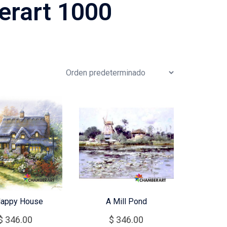
rart 1000
Happy House
A Mill Pond
$
346.00
$
346.00