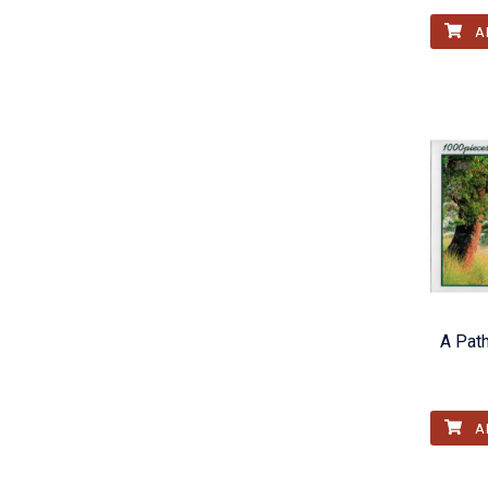
A
A Path
A