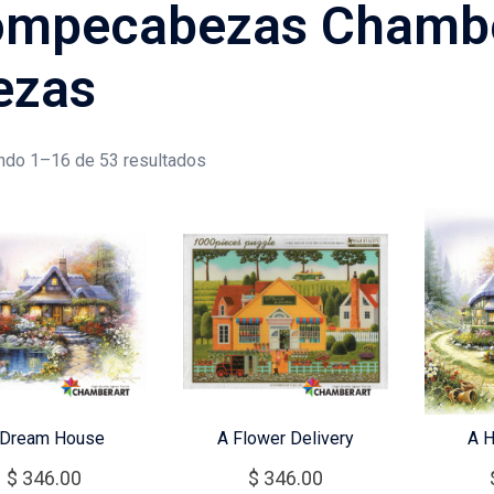
mpecabezas Chambe
ezas
ndo 1–16 de 53 resultados
 Dream House
A Flower Delivery
A 
$
346.00
$
346.00