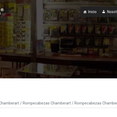
Inicio
Nosot
Chamberart
/
Rompecabezas Chamberart
/ Rompecabezas Chambera