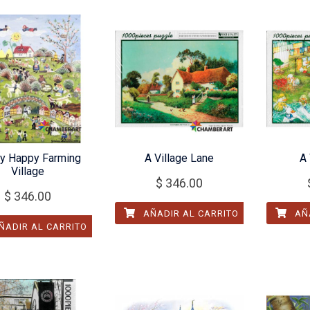
ry Happy Farming
A Village Lane
A
Village
$
346.00
$
346.00
AÑADIR AL CARRITO
AÑA
ÑADIR AL CARRITO