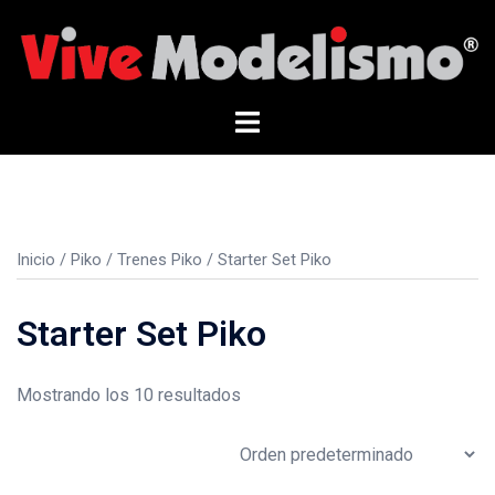
Saltar
al
contenido
Alternar
menú
Inicio
/
Piko
/
Trenes Piko
/ Starter Set Piko
Starter Set Piko
Mostrando los 10 resultados