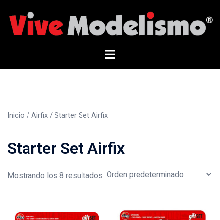
Saltar
al
contenido
Alternar
menú
Inicio
/
Airfix
/ Starter Set Airfix
Starter Set Airfix
Mostrando los 8 resultados