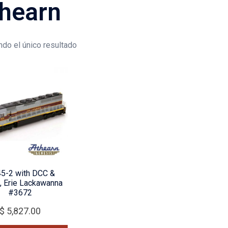
hearn
do el único resultado
5-2 with DCC &
, Erie Lackawanna
#3672
$
5,827.00