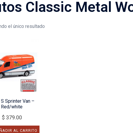
tos Classic Metal W
do el único resultado
S Sprinter Van –
Red/white
$
379.00
ÑADIR AL CARRITO