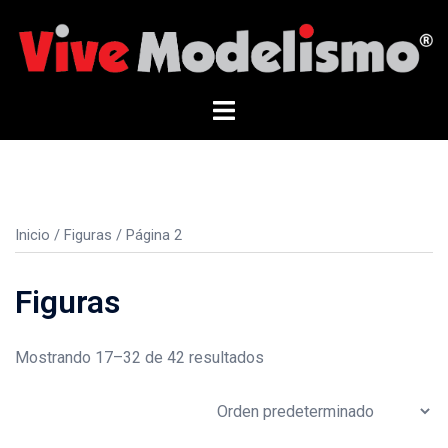
Saltar
al
contenido
Alternar
menú
Inicio
/
Figuras
/ Página 2
Figuras
Mostrando 17–32 de 42 resultados