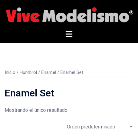
Saltar
al
contenido
Alternar
menú
Inicio
/
Humbrol
/
Enamel
/ Enamel Set
Enamel Set
Mostrando el único resultado