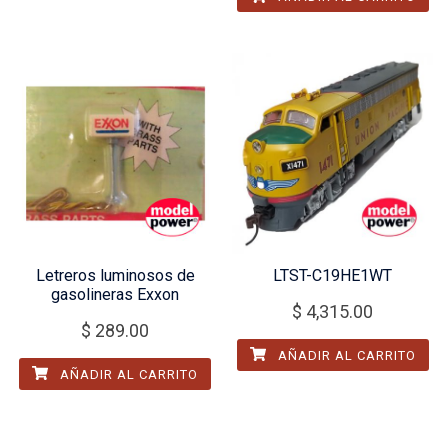
Letreros luminosos de
LTST-C19HE1WT
gasolineras Exxon
$
4,315.00
$
289.00
AÑADIR AL CARRITO
AÑADIR AL CARRITO