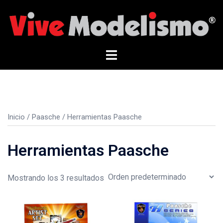
Saltar
al
contenido
Alternar
menú
Inicio
/
Paasche
/ Herramientas Paasche
Herramientas Paasche
Mostrando los 3 resultados