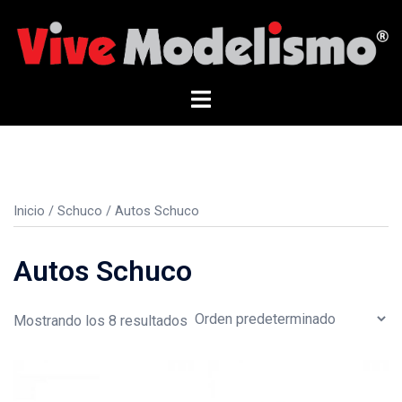
Saltar
al
contenido
Alternar
menú
Inicio
/
Schuco
/ Autos Schuco
Autos Schuco
Mostrando los 8 resultados