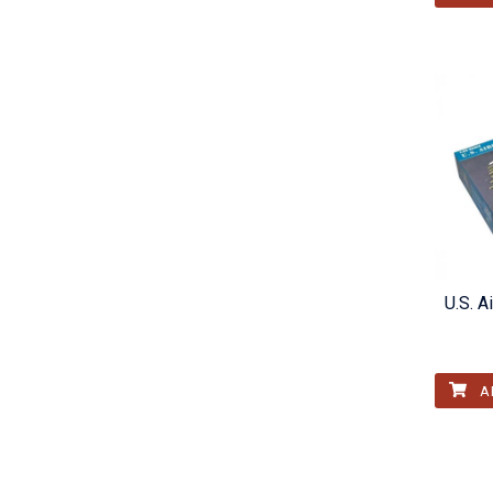
U.S. A
A