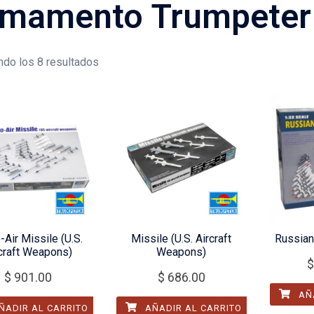
mamento Trumpeter
do los 8 resultados
o-Air Missile (U.S.
Missile (U.S. Aircraft
Russian
craft Weapons)
Weapons)
$
$
901.00
$
686.00
AÑA
ÑADIR AL CARRITO
AÑADIR AL CARRITO