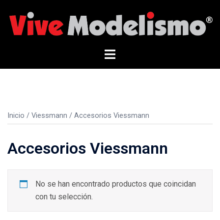
Saltar
al
contenido
Alternar
menú
Inicio
/
Viessmann
/ Accesorios Viessmann
Accesorios Viessmann
No se han encontrado productos que coincidan
con tu selección.