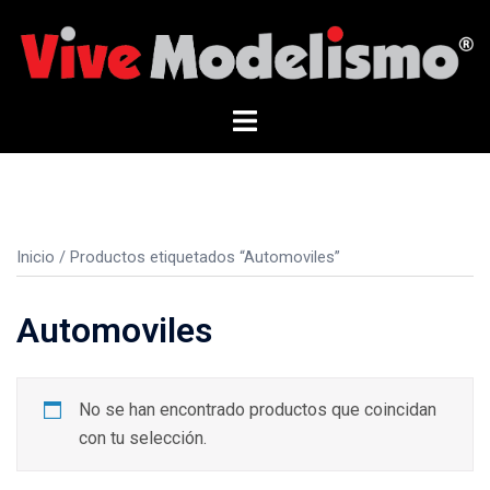
Saltar
al
contenido
Alternar
menú
Inicio
/ Productos etiquetados “Automoviles”
Automoviles
No se han encontrado productos que coincidan
con tu selección.