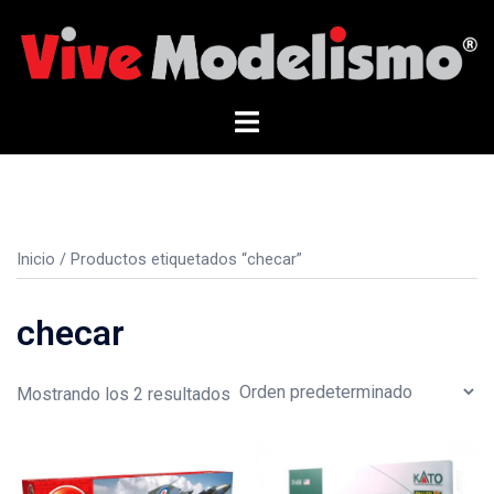
Saltar
al
contenido
Alternar
menú
Inicio
/ Productos etiquetados “checar”
checar
Mostrando los 2 resultados