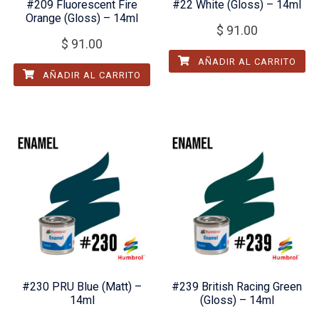
#209 Fluorescent Fire
#22 White (Gloss) – 14ml
Orange (Gloss) – 14ml
$
91.00
$
91.00
AÑADIR AL CARRITO
AÑADIR AL CARRITO
#230 PRU Blue (Matt) –
#239 British Racing Green
14ml
(Gloss) – 14ml