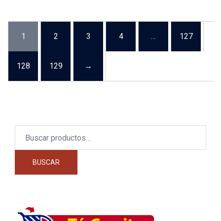
1
2
3
4
…
127
128
129
→
Buscar
por:
BUSCAR