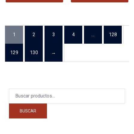
1
2
3
4
…
128
129
130
→
Buscar
por:
BUSCAR