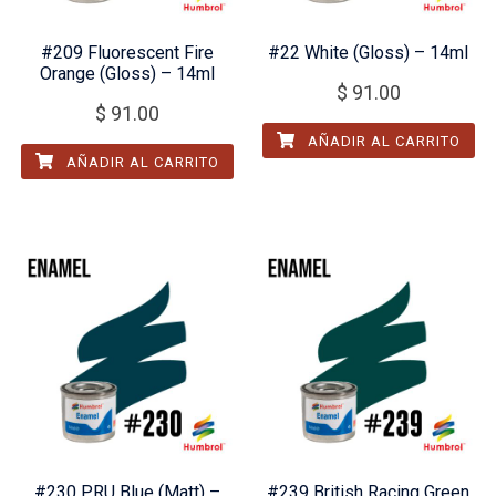
#209 Fluorescent Fire
#22 White (Gloss) – 14ml
Orange (Gloss) – 14ml
$
91.00
$
91.00
AÑADIR AL CARRITO
AÑADIR AL CARRITO
#230 PRU Blue (Matt) –
#239 British Racing Green