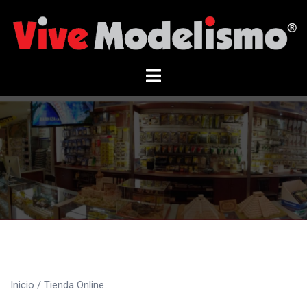
Saltar
al
contenido
Alternar
menú
Inicio
/ Tienda Online