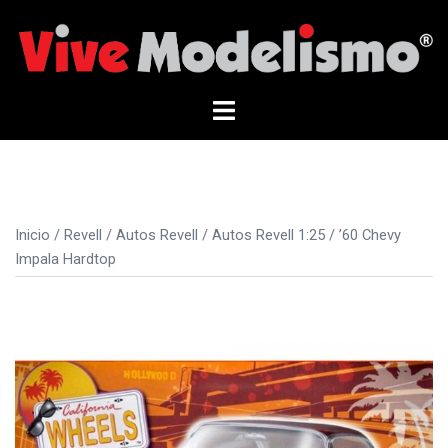
Saltar
al
contenido
Alternar
menú
Inicio
/
Revell
/
Autos Revell
/
Autos Revell 1:25
/ ’60 Chevy
Impala Hardtop