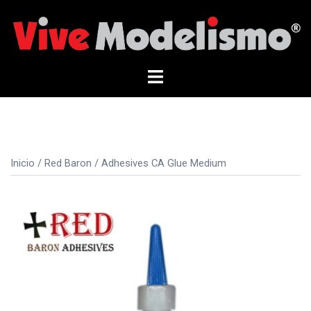
Saltar
al
contenido
Alternar
menú
Inicio
/
Red Baron
/ Adhesives CA Glue Medium