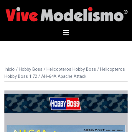
Saltar
al
contenido
Alternar
menú
Inicio
/
Hobby Boss
/
Helicopteros Hobby Boss
/
Helicopteros
Hobby Boss 1:72
/ AH-64A Apache Attack