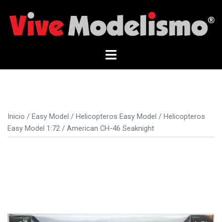
Saltar
al
contenido
Alternar
menú
Inicio
/
Easy Model
/
Helicopteros Easy Model
/
Helicopteros
Easy Model 1:72
/ American CH-46 Seaknight