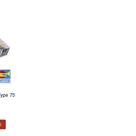
ype 75
O