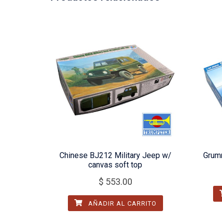
Chinese BJ212 Military Jeep w/
Grumm
canvas soft top
$
553.00
AÑADIR AL CARRITO