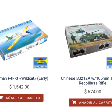
an F4F-3 «Wildcat» (Early)
Chinese BJ212A w/105mm T
Recoilless Rifle
$
1,542.00
$
674.00
AÑADIR AL CARRITO
AÑADIR AL CARRIT