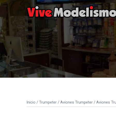
Saltar
al
contenido
Inicio
/
Trumpeter
/
Aviones Trumpeter
/
Aviones Tr