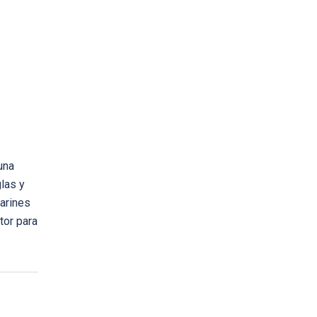
una
las y
Marines
tor para