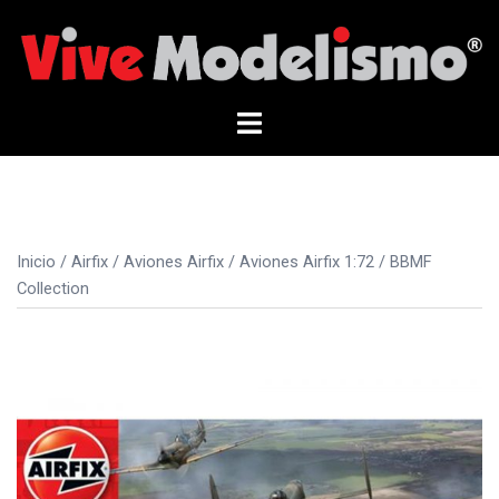
Saltar
al
contenido
Alternar
menú
Inicio
/
Airfix
/
Aviones Airfix
/
Aviones Airfix 1:72
/ BBMF
Collection