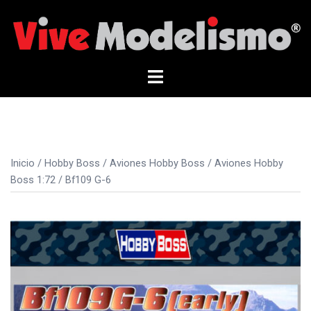
Saltar
al
contenido
Alternar
menú
Inicio
/
Hobby Boss
/
Aviones Hobby Boss
/
Aviones Hobby
Boss 1:72
/ Bf109 G-6