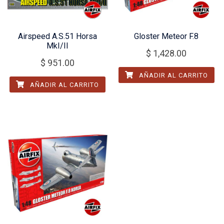
Airspeed A.S.51 Horsa
Gloster Meteor F.8
MkI/II
$
1,428.00
$
951.00
AÑADIR AL CARRITO
AÑADIR AL CARRITO