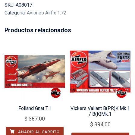
SKU:
A08017
Categoría:
Aviones Airfix 1:72
Productos relacionados
Folland Gnat T.1
Vickers Valiant B(PR)K Mk.1
/ B(K)Mk.1
$
387.00
$
394.00
AÑADIR AL CARRITO