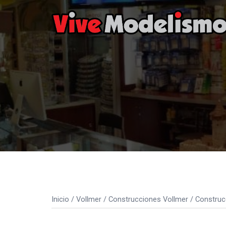
Saltar
al
contenido
Inicio
/
Vollmer
/
Construcciones Vollmer
/
Construc