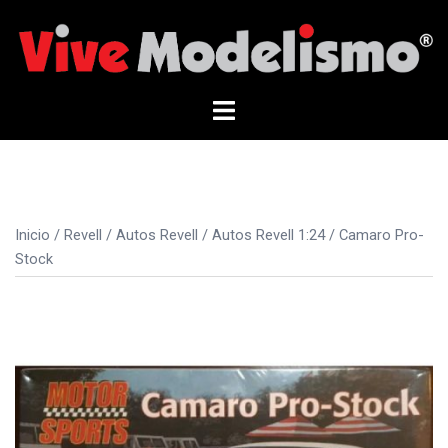
Saltar
al
contenido
Alternar
menú
Inicio
/
Revell
/
Autos Revell
/
Autos Revell 1:24
/ Camaro Pro-
Stock