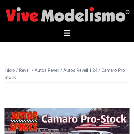
Saltar
al
contenido
Alternar
menú
Inicio
/
Revell
/
Autos Revell
/
Autos Revell 1:24
/ Camaro Pro
Stock