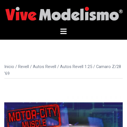
Saltar
al
contenido
Alternar
menú
Inicio
/
Revell
/
Autos Revell
/
Autos Revell 1:25
/ Camaro Z/28
’69