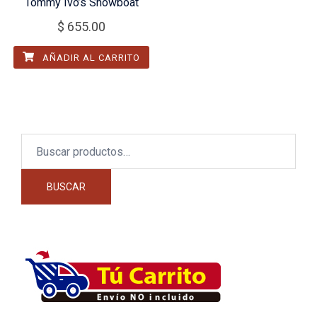
Tommy Ivo’s Showboat
$
655.00
AÑADIR AL CARRITO
Buscar
por:
BUSCAR