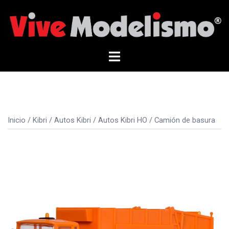
Saltar
al
contenido
Alternar
menú
Inicio
/
Kibri
/
Autos Kibri
/
Autos Kibri HO
/ Camión de basura