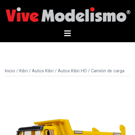
Saltar
al
contenido
Alternar
menú
Inicio
/
Kibri
/
Autos Kibri
/
Autos Kibri HO
/ Camión de carga