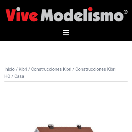
Saltar
al
contenido
Alternar
menú
Inicio
/
Kibri
/
Construcciones Kibri
/
Construcciones Kibri
HO
/ Casa