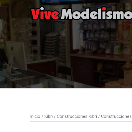
Saltar
al
contenido
Inicio
/
Kibri
/
Construcciones Kibri
/
Construcciones 