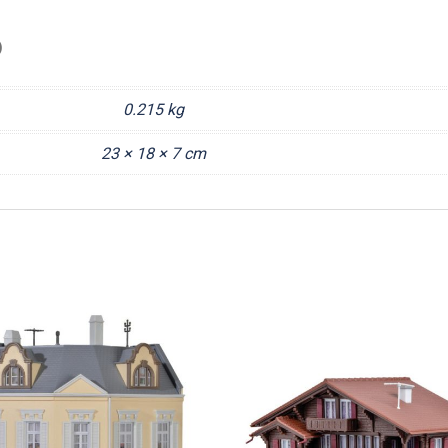
)
0.215 kg
23 × 18 × 7 cm