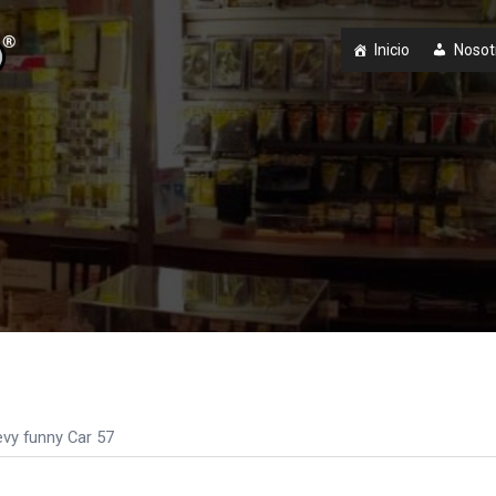
Inicio
Nosot
vy funny Car 57