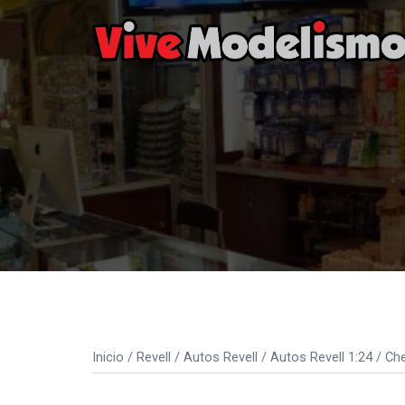
Saltar
al
contenido
Inicio
/
Revell
/
Autos Revell
/
Autos Revell 1:24
/ Che