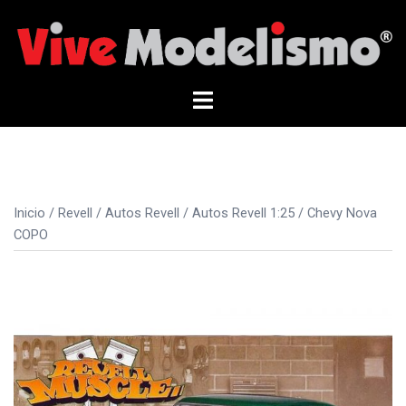
Saltar
al
contenido
Alternar
menú
Inicio
/
Revell
/
Autos Revell
/
Autos Revell 1:25
/ Chevy Nova
COPO