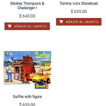
Mickey Thompson &
Tommy Ivo’s Showboat
Challenger I
$
655.00
$
643.00
AÑADIR AL CARRITO
AÑADIR AL CARRITO
Surfite with figure
$
655.00