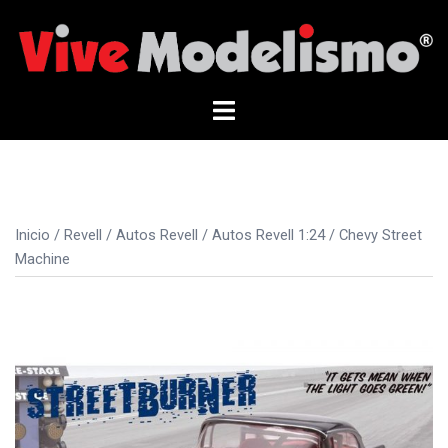
Saltar
al
contenido
Alternar
menú
Inicio
/
Revell
/
Autos Revell
/
Autos Revell 1:24
/ Chevy Street
Machine