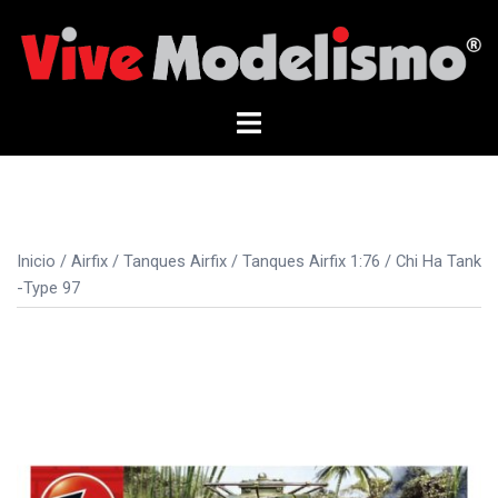
Saltar
al
contenido
Alternar
menú
Inicio
/
Airfix
/
Tanques Airfix
/
Tanques Airfix 1:76
/ Chi Ha Tank
-Type 97