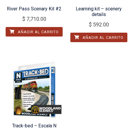
River Pass Scenary Kit #2
Learning kit – scenery
details
$
7,710.00
$
592.00
AÑADIR AL CARRITO
AÑADIR AL CARRITO
Track-bed – Escala N