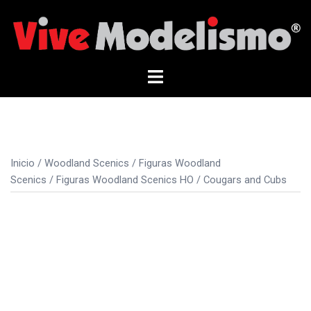
Saltar
al
contenido
Alternar
menú
Inicio
/
Woodland Scenics
/
Figuras Woodland
Scenics
/
Figuras Woodland Scenics HO
/ Cougars and Cubs