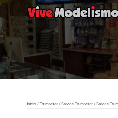
Saltar
al
contenido
Inicio
/
Trumpeter
/
Barcos Trumpeter
/
Barcos Trum