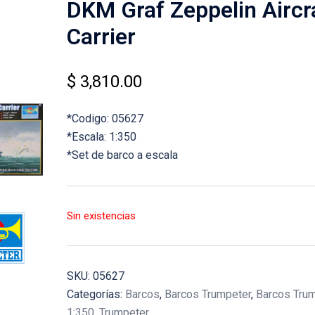
DKM Graf Zeppelin Aircr
Carrier
$
3,810.00
*Codigo: 05627
*Escala: 1:350
*Set de barco a escala
Sin existencias
SKU:
05627
Categorías:
Barcos
,
Barcos Trumpeter
,
Barcos Tru
1:350
,
Trumpeter